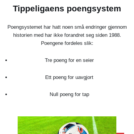
Tippeligaens poengsystem
Poengsystemet har hatt noen små endringer gjennom
historien med har ikke forandret seg siden 1988.
Poengene fordeles slik:
Tre poeng for en seier
Ett poeng for uavgjort
Null poeng for tap