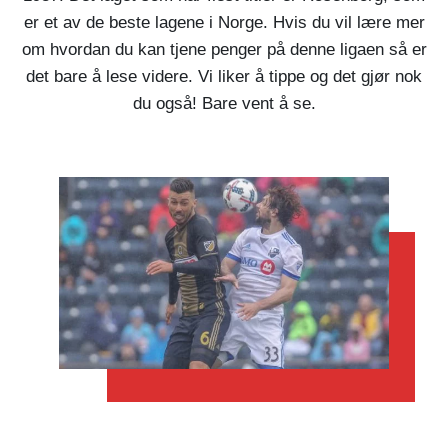
er et av de beste lagene i Norge. Hvis du vil lære mer
om hvordan du kan tjene penger på denne ligaen så er
det bare å lese videre. Vi liker å tippe og det gjør nok
du også! Bare vent å se.