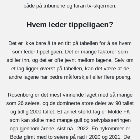
både på tribunene og foran tv-skjermen.
Hvem leder tippeligaen?
Det er ikke bare å ta en titt på tabellen for å se hvem
som leder tippeligaen. Det er mange faktorer som
spiller inn, og det er ofte jevnt mellom lagene. Selv om
et lag ligger øverst på tabellen, kan det være at de
andre lagene har bedre målforskjell eller flere poeng.
Rosenborg er det mest vinnende laget med så mange
som 26 seiere, og de dominerte store deler av 90 tallet
og tidlig 2000 tallet. Et annet sterkt lag er Molde FK
som kan skilte med mange gull og sølvplasseringen
opp gjennom årene, sist nå i 2022. En nykommer er
Bodø glimt med to seiere på rad i 2020 og 2021. De