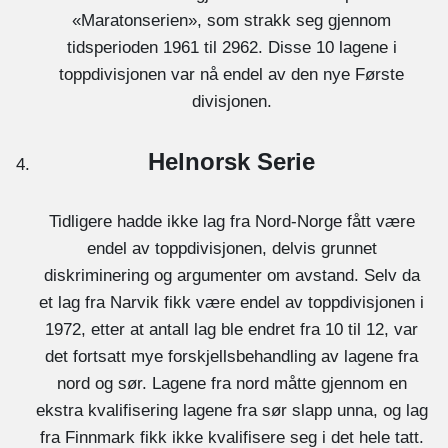
«Maratonserien», som strakk seg gjennom
tidsperioden 1961 til 2962. Disse 10 lagene i
toppdivisjonen var nå endel av den nye Første
divisjonen.
Helnorsk Serie
Tidligere hadde ikke lag fra Nord-Norge fått være
endel av toppdivisjonen, delvis grunnet
diskriminering og argumenter om avstand. Selv da
et lag fra Narvik fikk være endel av toppdivisjonen i
1972, etter at antall lag ble endret fra 10 til 12, var
det fortsatt mye forskjellsbehandling av lagene fra
nord og sør. Lagene fra nord måtte gjennom en
ekstra kvalifisering lagene fra sør slapp unna, og lag
fra Finnmark fikk ikke kvalifisere seg i det hele tatt.