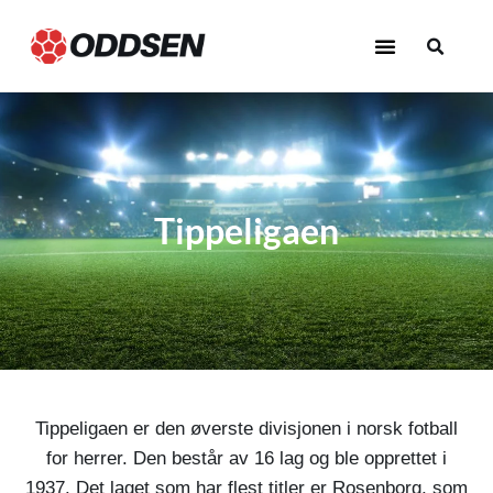
Beste oddstips
Hopp
til
innholdet
Tippeligaen
Tippeligaen er den øverste divisjonen i norsk fotball
for herrer. Den består av 16 lag og ble opprettet i
1937. Det laget som har flest titler er Rosenborg, som