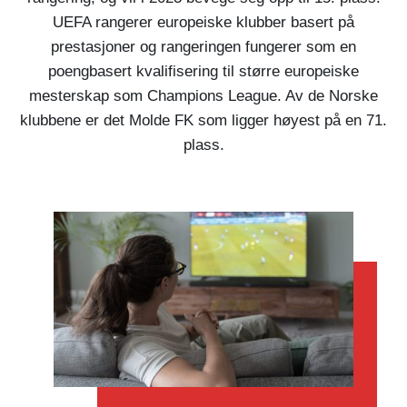
UEFA rangerer europeiske klubber basert på
prestasjoner og rangeringen fungerer som en
poengbasert kvalifisering til større europeiske
mesterskap som Champions League. Av de Norske
klubbene er det Molde FK som ligger høyest på en 71.
plass.