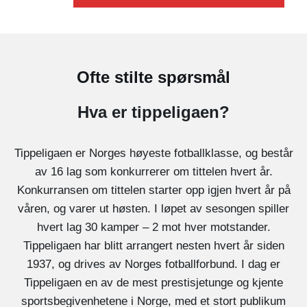
Ofte stilte spørsmål
Hva er tippeligaen?
Tippeligaen er Norges høyeste fotballklasse, og består
av 16 lag som konkurrerer om tittelen hvert år.
Konkurransen om tittelen starter opp igjen hvert år på
våren, og varer ut høsten. I løpet av sesongen spiller
hvert lag 30 kamper – 2 mot hver motstander.
Tippeligaen har blitt arrangert nesten hvert år siden
1937, og drives av Norges fotballforbund. I dag er
Tippeligaen en av de mest prestisjetunge og kjente
sportsbegivenhetene i Norge, med et stort publikum