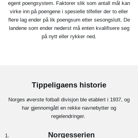
egent poengsystem. Faktorer slik som antall mål kan
virke inn på poengene i spesielle tilfeller der to eller
flere lag ender på lik poengsum etter sesongslutt. De
landene som ender nederst må enten kvalifisere seg
på nytt eller rykker ned.
Tippeligaens historie
Norges øverste fotball divisjon ble etablert i 1937, og
har gjennomgått en rekke navnebytter og
regelendringer.
Norgesserien