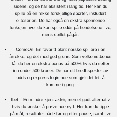
sidene, og de har eksistert i lang tid. Her kan du
spille på en rekke forskjellige sporter, inkludert
eliteserien. De har også en ekstra spennende
funksjon hvor du kan spille odds på hendelsene live,
mens spillet pågår.
ComeOn- En favoritt blant norske spillere i en
årrekke, og det med god grunn. Som velkomstbonus
får du her en ekstra bonus på 500% hvis du setter
inn under 500 kroner. De har ett bredt spekter av
odds og express login noe som gjør det lett å
komme i gang.
Ibet – En mindre kjent aktør, men et godt alternativ
hvis du ønsker å prøve noe nytt. Her kan du tippe
på mål, resultater både før og etter pause, samt live