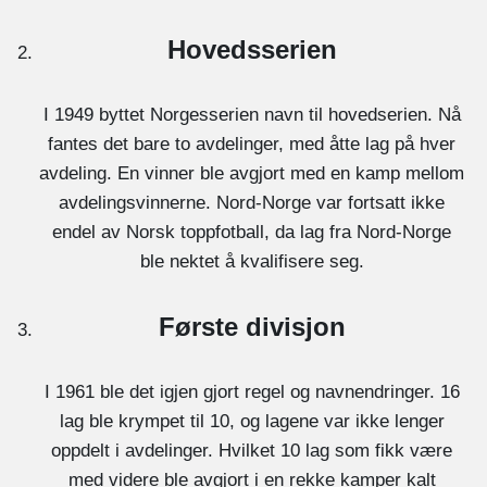
Hovedsserien
I 1949 byttet Norgesserien navn til hovedserien. Nå
fantes det bare to avdelinger, med åtte lag på hver
avdeling. En vinner ble avgjort med en kamp mellom
avdelingsvinnerne. Nord-Norge var fortsatt ikke
endel av Norsk toppfotball, da lag fra Nord-Norge
ble nektet å kvalifisere seg.
Første divisjon
I 1961 ble det igjen gjort regel og navnendringer. 16
lag ble krympet til 10, og lagene var ikke lenger
oppdelt i avdelinger. Hvilket 10 lag som fikk være
med videre ble avgjort i en rekke kamper kalt