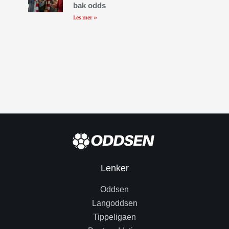
bak odds
Les mer »
Lenker
Oddsen
Langoddsen
Tippeligaen