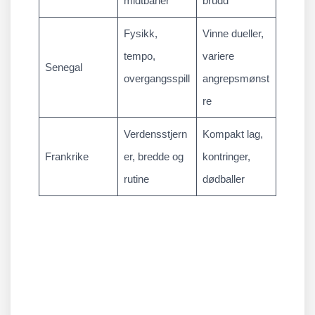
midtbaner
brudd
Fysikk,
Vinne dueller,
tempo,
variere
Senegal
overgangsspill
angrepsmønst
re
Verdensstjern
Kompakt lag,
Frankrike
er, bredde og
kontringer,
rutine
dødballer