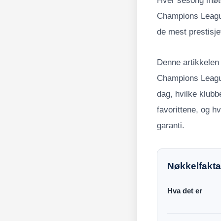
Hver sesong møte
Champions League
de mest prestisjef
Denne artikkelen 
Champions League
dag, hvilke klubb
favorittene, og hv
garanti.
Nøkkelfakt
Hva det er