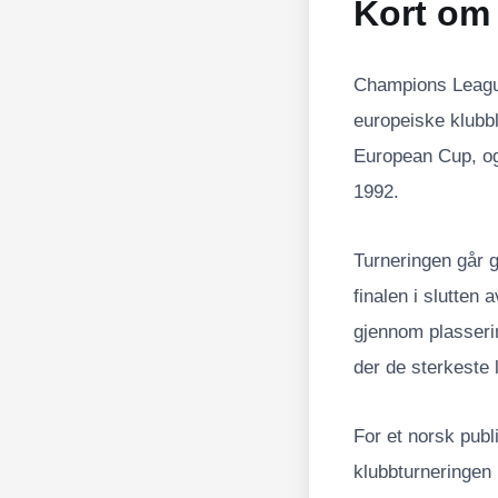
Kort om
Champions League
europeiske klubbl
European Cup, og
1992.
Turneringen går 
finalen i slutten 
gjennom plasserin
der de sterkeste l
For et norsk publ
klubbturneringen 