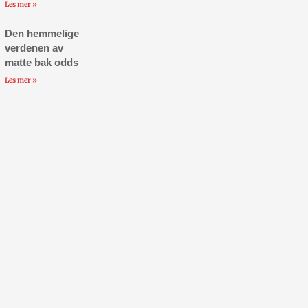
Les mer »
Den hemmelige
verdenen av
matte bak odds
Les mer »