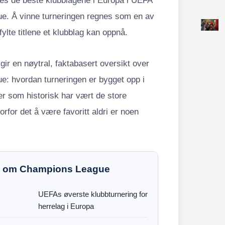
s de beste klubblagene i Europa i UEFA
. Å vinne turneringen regnes som en av
ylte titlene et klubblag kan oppnå.
gir en nøytral, faktabasert oversikt over
: hvordan turneringen er bygget opp i
er som historisk har vært de store
orfor det å være favoritt aldri er noen
a om Champions League
UEFAs øverste klubbturnering for
herrelag i Europa