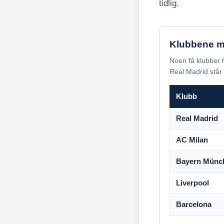
tidlig.
Klubbene med
Noen få klubber 
Real Madrid står 
Klubb
Real Madrid
AC Milan
Bayern Münc
Liverpool
Barcelona