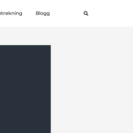
otrekning
Blogg