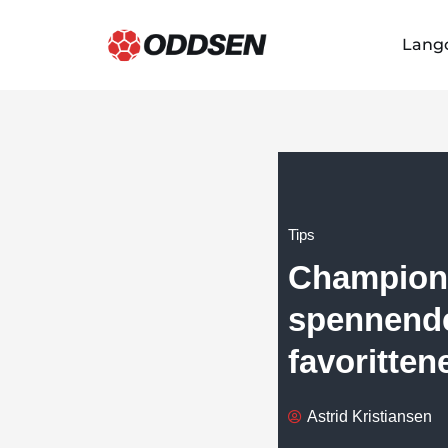
Lang
Hopp
til
innholdet
Tips
Champions
spennende 
favoritten
Astrid Kristiansen