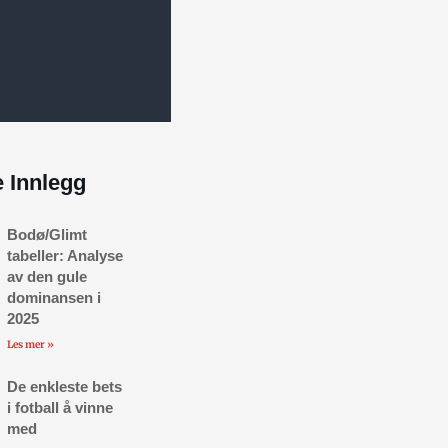
e Innlegg
Bodø/Glimt
tabeller: Analyse
av den gule
dominansen i
2025
Les mer »
De enkleste bets
i fotball å vinne
med