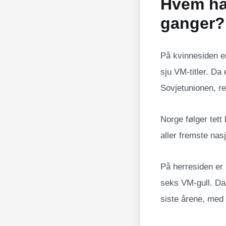
Hvem har
ganger?
På kvinnesiden e
sju VM-titler. Da
Sovjetunionen, r
Norge følger tett
aller fremste nas
På herresiden er
seks VM-gull. Da
siste årene, med 