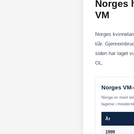
Norges h
VM
Norges kvinneland
tiår. Gjennombru
siden har laget 
OL.
Norges VM-g
Norge er med sine
lagene i mestersk
År
1999