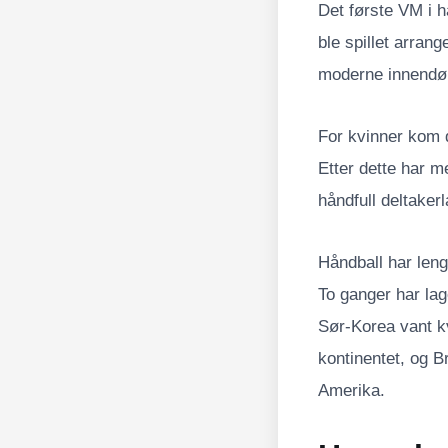
Det første VM i h
ble spillet arran
moderne innendørs
For kvinner kom d
Etter dette har m
håndfull deltakerl
Håndball har len
To ganger har la
Sør-Korea vant k
kontinentet, og Br
Amerika.