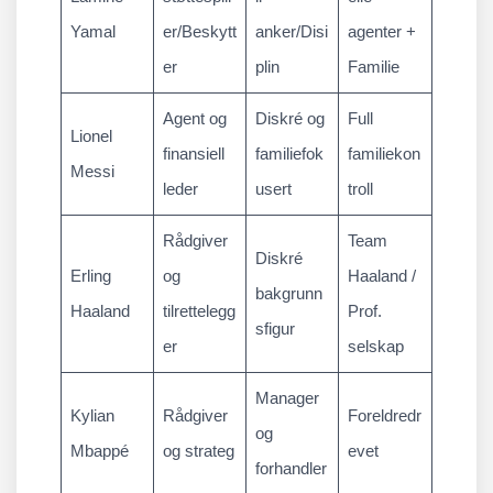
Yamal
er/Beskytt
anker/Disi
agenter +
er
plin
Familie
Agent og
Diskré og
Full
Lionel
finansiell
familiefok
familiekon
Messi
leder
usert
troll
Rådgiver
Team
Diskré
Erling
og
Haaland /
bakgrunn
Haaland
tilrettelegg
Prof.
sfigur
er
selskap
Manager
Kylian
Rådgiver
Foreldredr
og
Mbappé
og strateg
evet
forhandler