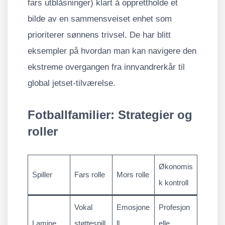
fars utblåsninger) klart å opprettholde et
bilde av en sammensveiset enhet som
prioriterer sønnens trivsel. De har blitt
eksempler på hvordan man kan navigere den
ekstreme overgangen fra innvandrerkår til
global jetset-tilværelse.
Fotballfamilier: Strategier og
roller
Økonomis
Spiller
Fars rolle
Mors rolle
k kontroll
Vokal
Emosjone
Profesjon
Lamine
støttespill
ll
elle