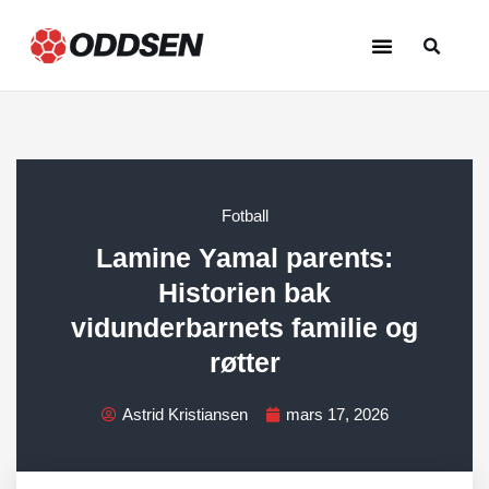
Beste oddstips
Hopp
til
innholdet
Fotball
Lamine Yamal parents:
Historien bak
vidunderbarnets familie og
røtter
Astrid Kristiansen
mars 17, 2026